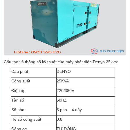
Cấu tạo và thông số kỹ thuật của máy phát điện Denyo 25kva:
Đầu phát
DENYO
Công suất
25KVA
Điện áp
220/380V
Tần số
50HZ
Số pha
3 pha – 4 dây
Hệ số công suất
0.8
Động cơ
TỰ ĐỘNG