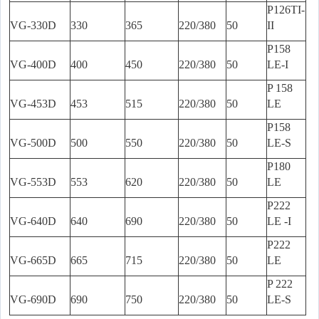
P126TI-
VG-330D
330
365
220/380
50
II
P158
VG-400D
400
450
220/380
50
LE-I
P 158
VG-453D
453
515
220/380
50
LE
P158
VG-500D
500
550
220/380
50
LE-S
P180
VG-553D
553
620
220/380
50
LE
P222
VG-640D
640
690
220/380
50
LE -I
P222
VG-665D
665
715
220/380
50
LE
P 222
VG-690D
690
750
220/380
50
LE-S