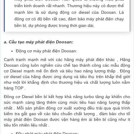
triển kinh doanh rất nhanh. Thương hiệu này có được thế
mạnh lớn là sử dụng động cơ diesel của Doosan. Là
động cơ có độ bền rất cao, đảm bảo máy phát điện chạy
bền bỉ, dự phòng được trong thời gian dài.
a. Cấu tạo máy phát điện Doosan:
Động cơ máy phát điện Doosan:
Cạnh tranh mạnh mẽ với các hãng máy phát điện khác , Hãng
Doosan cũng luôn nghiên cứu chế tạo thành công các mẫu động
cơ Diesel mạnh mẽ ổn đinh và tiêu hao năng lượng thấp . Động
cơ diesel của hãng được ứng dụng và tiêu thụ trên khắp thế giới
như một lời khẳng định cho thương hiệu và chất lượng luôn nằm
hàng TOP .
Đông cơ Diesel bền bỉ kết hợp khả năng turbo tăng áp khiến cho
sức mạnh càng tăng thêm cùng mức tiêu hao năng lượng thấp
nhất . Mỗi sản phẩm động cơ xuất xưởng đều trải qua quá trình
kiểm tra gắt gao về các tiêu chuẩn chất lượng , đảm bảo cho tổ
máy phát điện Doosan được vận hàng êm ái bền bỉ cũng như ít
tiêu tốn nhiên liệu nhất .
Đầu phát máy phát điện Doosan: