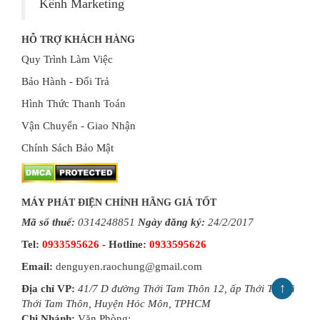
Kênh Marketing
HỖ TRỢ KHÁCH HÀNG
Quy Trình Làm Việc
Bảo Hành - Đổi Trả
Hình Thức Thanh Toán
Vận Chuyển - Giao Nhận
Chính Sách Bảo Mật
MÁY PHÁT ĐIỆN CHÍNH HÃNG GIÁ TỐT
Mã số thuế:
0314248851
Ngày đăng ký:
24/2/2017
Tel:
0933595626
- Hotline:
0933595626
Email:
denguyen.raochung@gmail.com
↑
Địa chỉ VP:
41/7 D đường Thới Tam Thôn 12, ấp Thới Tứ, xã
Thới Tam Thôn, Huyện Hóc Môn, TPHCM
Chi Nhánh:
Văn Phòng: