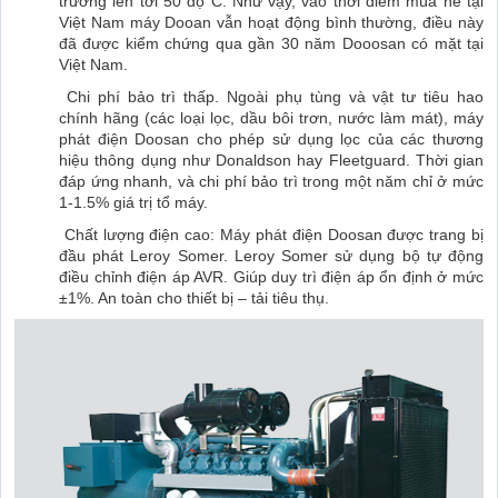
trường lên tới 50 độ C. Như vậy, vào thời điểm mùa hè tại
Việt Nam máy Dooan vẫn hoạt động bình thường, điều này
đã được kiểm chứng qua gần 30 năm Dooosan có mặt tại
Việt Nam.
Chi phí bảo trì thấp. Ngoài phụ tùng và vật tư tiêu hao
chính hãng (các loại lọc, dầu bôi trơn, nước làm mát), máy
phát điện Doosan cho phép sử dụng lọc của các thương
hiệu thông dụng như Donaldson hay Fleetguard. Thời gian
đáp ứng nhanh, và chi phí bảo trì trong một năm chỉ ở mức
1-1.5% giá trị tổ máy.
Chất lượng điện cao: Máy phát điện Doosan được trang bị
đầu phát Leroy Somer. Leroy Somer sử dụng bộ tự động
điều chỉnh điện áp AVR. Giúp duy trì điện áp ổn định ở mức
±1%. An toàn cho thiết bị – tải tiêu thụ.