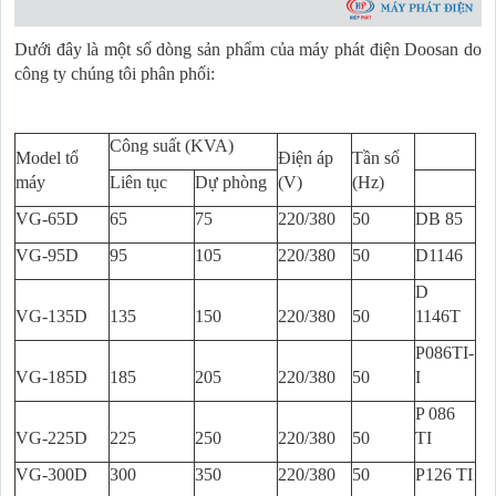
Dưới đây là một số dòng sản phẩm của máy phát điện Doosan do
công ty chúng tôi phân phối:
Công suất (KVA)
Model tổ
Điện áp
Tần số
máy
Liên tục
Dự phòng
(V)
(Hz)
VG-65D
65
75
220/380
50
DB 85
VG-95D
95
105
220/380
50
D1146
D
VG-135D
135
150
220/380
50
1146T
P086TI-
VG-185D
185
205
220/380
50
I
P 086
VG-225D
225
250
220/380
50
TI
VG-300D
300
350
220/380
50
P126 TI